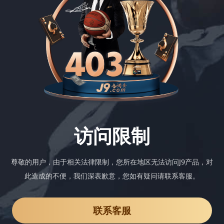
访问限制
尊敬的用户，由于相关法律限制，您所在地区无法访问J9产品，对
此造成的不便，我们深表歉意，您如有疑问请联系客服。
联系客服