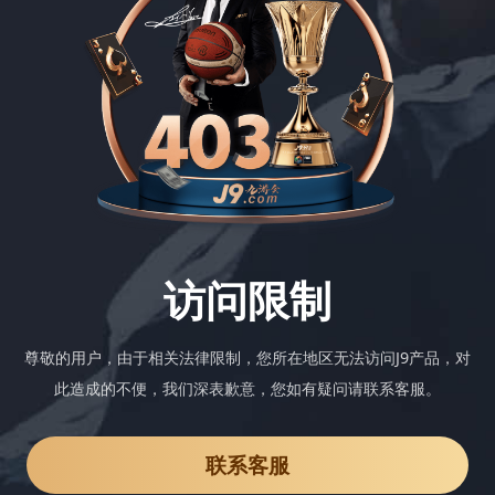
访问限制
尊敬的用户，由于相关法律限制，您所在地区无法访问J9产品，对
此造成的不便，我们深表歉意，您如有疑问请联系客服。
联系客服