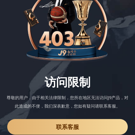
访问限制
尊敬的用户，由于相关法律限制，您所在地区无法访问J9产品，对
此造成的不便，我们深表歉意，您如有疑问请联系客服。
联系客服