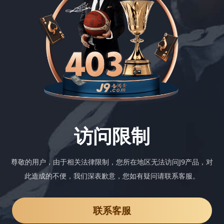
访问限制
尊敬的用户，由于相关法律限制，您所在地区无法访问J9产品，对
此造成的不便，我们深表歉意，您如有疑问请联系客服。
联系客服